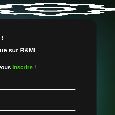
×
!
ue sur R&MI
 vous
inscrire
!